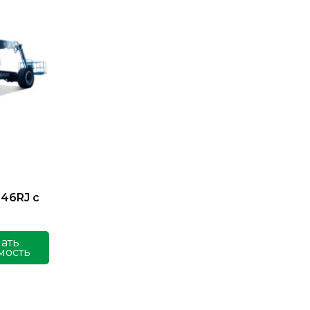
46RJ с
нать
мость