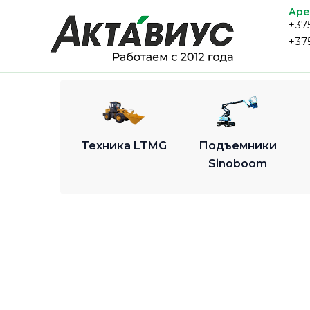
Перейти
Аре
+37
к
+37
содержимому
Техника LTMG
Подъемники
Sinoboom