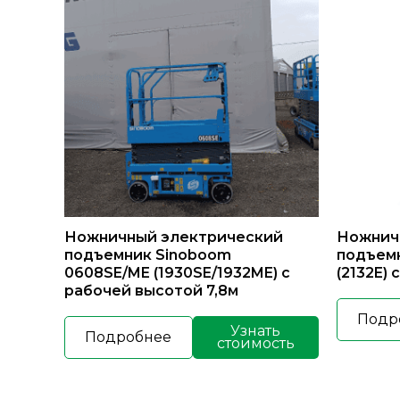
Ножничный электрический
Ножнич
подъемник Sinoboom
подъем
0608SE/ME (1930SE/1932ME) с
(2132E) 
рабочей высотой 7,8м
Подр
Узнать
Подробнее
стоимость