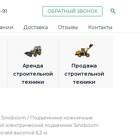
Поиск
1-91
ОБРАТНЫЙ ЗВОНОК
пании
Доставка
Отзывы
Контакты
Аренда
Продажа
в
строительной
строительной
техники
техники
 Sinoboom
/
Подъемники ножничные
й электрический подъемник Sinoboom
бочей высотой 6,3 м