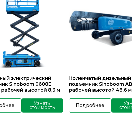
ный электрический
Коленчатый дизельный
ник Sinoboom 0608E
подъемник Sinoboom AB
с рабочей высотой 8,3 м
рабочей высотой 48,6 м
Узнать
Уз
обнее
Подробнее
стоимость
стои