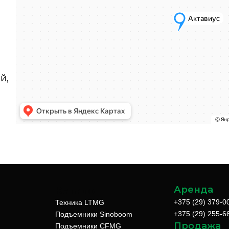
й,
Аренда
Каталог
+375 (29) 379-0
Техника LTMG
+375 (29) 255-6
Подъемники Sinoboom
Продажа
Подъемники CFMG