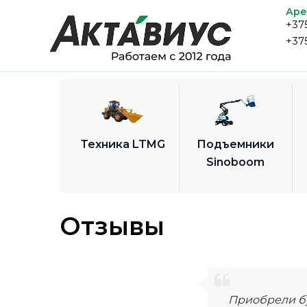
Перейти
Аре
+37
к
+37
содержимому
Техника LTMG
Подъемники
Sinoboom
Отзывы
Приобрели б