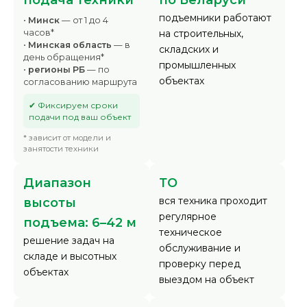
подача техники
по Беларуси
подъемники работают
•
Минск
— от 1 до 4
часов*
на строительных,
•
Минская область
— в
складских и
день обращения*
промышленных
•
регионы РБ
— по
объектах
согласованию маршрута
✔ Фиксируем сроки
подачи под ваш объект
* зависит от модели и
занятости техники
Диапазон
ТО
вся техника проходит
высоты
регулярное
подъема: 6–42 м
техническое
решение задач на
обслуживание и
складе и высотных
проверку перед
объектах
выездом на объект